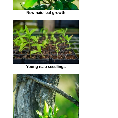
New naio leaf growth
Young naio seedlings