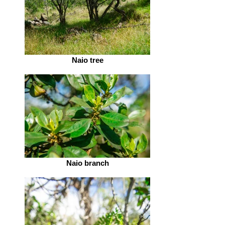
Naio tree
Naio branch